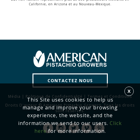
Californie, en Arizona et au Nouveau-Mexique.
CONTACTEZ NOUS
X
Média
|
Politique de Confidentialité
|
Termes et Conditions
This Site uses cookies to help us
Droits D'auteur © American Pistachio Growers. Tous les droits
manage and improve your browsing
sont réservés.
experience, the website, and the
information we send to our users.
Click
here
for more information.