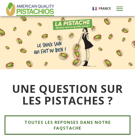
Aller
FRANCE
Toggl
au
naviga
contenu
principal
UNE QUESTION SUR
LES PISTACHES ?
TOUTES LES REPONSES DANS NOTRE
FAQSTACHE