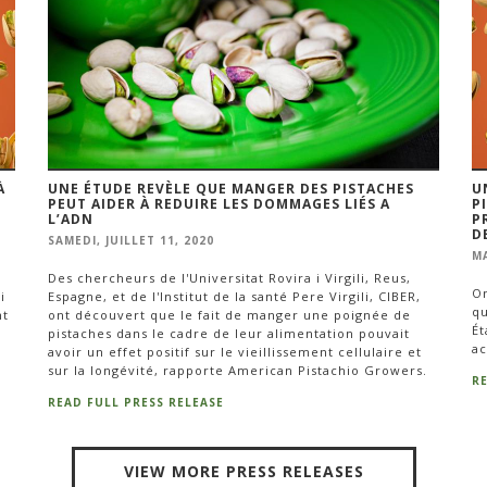
À
UNE ÉTUDE REVÈLE QUE MANGER DES PISTACHES
U
PEUT AIDER À REDUIRE LES DOMMAGES LIÉS A
P
L’ADN
P
D
SAMEDI, JUILLET 11, 2020
MA
Des chercheurs de l'Universitat Rovira i Virgili, Reus,
On
i
Espagne, et de l'Institut de la santé Pere Virgili, CIBER,
qu
nt
ont découvert que le fait de manger une poignée de
Ét
pistaches dans le cadre de leur alimentation pouvait
ac
avoir un effet positif sur le vieillissement cellulaire et
sur la longévité, rapporte American Pistachio Growers.
R
READ FULL PRESS RELEASE
VIEW MORE PRESS RELEASES