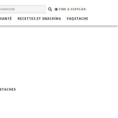
EARCH
Rechercher
RECHERCHER
FIND A SUPPLIER
ORM
 SANTÉ
RECETTES ET SNACKING
FAQSTACHE
ISTACHES
R