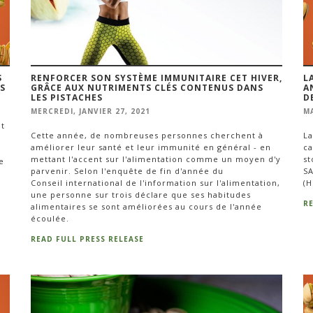
S
RENFORCER SON SYSTÈME IMMUNITAIRE CET HIVER,
L
S
GRÂCE AUX NUTRIMENTS CLÉS CONTENUS DANS
A
LES PISTACHES
D
MERCREDI, JANVIER 27, 2021
MA
nt
Cette année, de nombreuses personnes cherchent à
La
améliorer leur santé et leur immunité en général - en
ca
n
mettant l'accent sur l'alimentation comme un moyen d'y
st
e
parvenir. Selon l'enquête de fin d'année du
SA
Conseil international de l'information sur l'alimentation,
(H
une personne sur trois déclare que ses habitudes
R
alimentaires se sont améliorées au cours de l'année
écoulée.
READ FULL PRESS RELEASE