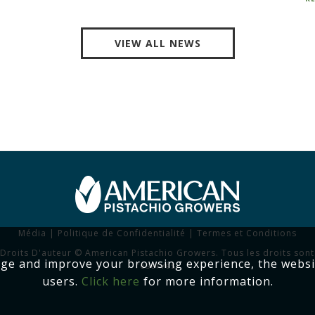
VIEW ALL NEWS
Média
|
Politique de Confidentialité
|
Termes et Conditions
Droits D'auteur © American Pistachio Growers. Tous les droits sont
age and improve your browsing experience, the websi
réservés.
users.
Click here
for more information.