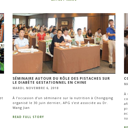
SÉMINAIRE AUTOUR DU RÔLE DES PISTACHES SUR
C
LE DIABÈTE GESTATIONNEL EN CHINE
MA
MARDI, NOVEMBRE 6, 2018
À 
et
À l’occasion d’un séminaire sur la nutrition à Chongqing
co
organisé le 30 juin dernier, APG s’est associée au Dr.
af
Wang Jian
pi
ac
READ FULL STORY
su
R