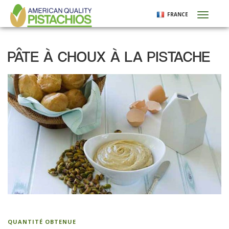
Aller
FRANCE
Toggl
au
naviga
contenu
principal
PÂTE À CHOUX À LA PISTACHE
QUANTITÉ OBTENUE