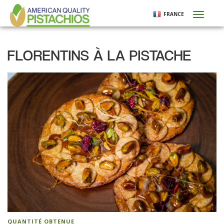
Aller
FRANCE
Toggl
au
naviga
contenu
principal
FLORENTINS À LA PISTACHE
QUANTITÉ OBTENUE