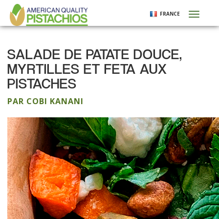
Aller
FRANCE
Toggl
au
naviga
contenu
principal
SALADE DE PATATE DOUCE,
MYRTILLES ET FETA AUX
PISTACHES
PAR COBI KANANI