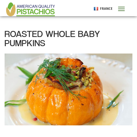
Aller
FRANCE
Toggl
au
naviga
contenu
principal
ROASTED WHOLE BABY
PUMPKINS