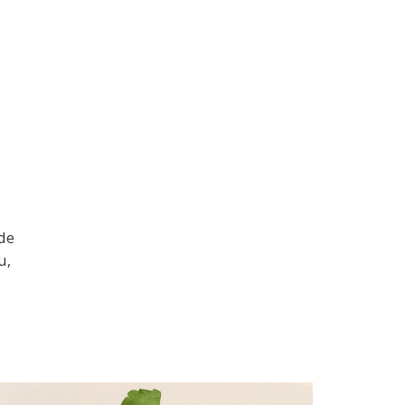
de
u,